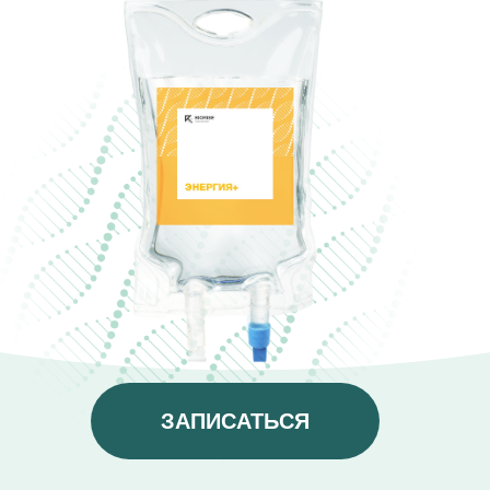
ЗАПИСАТЬСЯ
Мощная антиоксидантная
защита
Повышение общего тонуса
организма
Активация метаболических
процессов